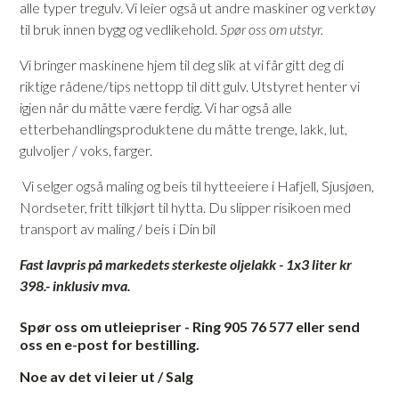
alle typer tregulv. Vi leier også ut andre maskiner og verktøy
til bruk innen bygg og vedlikehold.
Spør oss om utstyr.
Vi bringer maskinene hjem til deg slik at vi får gitt deg di
riktige rådene/tips nettopp til ditt gulv. Utstyret henter vi
igjen når du måtte være ferdig. Vi har også alle
etterbehandlingsproduktene du måtte trenge, lakk, lut,
gulvoljer / voks, farger.
Vi selger også maling og beis til hytteeiere i Hafjell, Sjusjøen,
Nordseter, fritt tilkjørt til hytta. Du slipper risikoen med
transport av maling / beis i
Din
bil
Fast lavpris på markedets sterkeste oljelakk - 1x3 liter kr
398.- inklusiv mva.
Spør oss om utleiepriser - Ring 905 76 577 eller send
oss en e-post for bestilling.
Noe av det vi leier ut / Salg