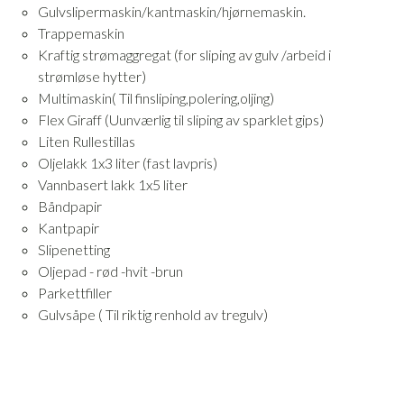
Gulvslipermaskin/kantmaskin/hjørnemaskin.
Trappemaskin
Kraftig strømaggregat (for sliping av gulv /arbeid i
strømløse hytter)
Multimaskin( Til finsliping,polering,oljing)
Flex Giraff (Uunværlig til sliping av sparklet gips)
Liten Rullestillas
Oljelakk 1x3 liter (fast lavpris)
Vannbasert lakk 1x5 liter
Båndpapir
Kantpapir
Slipenetting
Oljepad - rød -hvit -brun
Parkettfiller
Gulvsåpe ( Til riktig renhold av tregulv)